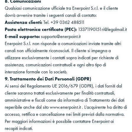
8. Comunicazioni
Qualsiasi comunicazione ufficiale tra Enerpoint S.r.l. e il cliente
dovrà avvenire tramite i seguenti canali di contatto:
Assistenza clienti:
Tel. +39 0362 488511
Posta elettronica certificata (PEC):
13371190151ri@legalmail.it
E-mail supporto:
supporto@enerpoint.it
Enerpoint S.r.l. non risponde a comunicazioni inviate tramite altri
canali non ufficialmente riconosciuti. Il cliente si impegna a
utilizzare esclusivamente i contatti sopra indicati per richieste di
assistenza, comunicazioni contrattuali e ogni altro tipo di
interazione formale con la società.
9. Trattamento dei Dati Personali (GDPR)
Ai sensi del Regolamento UE 2016/679 (GDPR), i dati forniti dal
cliente saranno trattati esclusivamente per finalità contrattuali,
amministrative e fiscali come da informativa di Trattamento dei dati
reperibile anche dal sito
www.enerpoint.it
. L’acquirente ha diritto di
accesso, rettifica e cancellazione nei limiti previsti dalla normativa.
Per maggiori informazioni è possibile contattare Enerpoint ai
recapiti indicati.