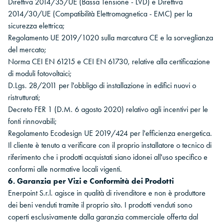
Direttiva 2014/35/UE (Bassa Tensione - LVD) e Direttiva
2014/30/UE (Compatibilità Elettromagnetica - EMC) per la
sicurezza elettrica;
Regolamento UE 2019/1020 sulla marcatura CE e la sorveglianza
del mercato;
Norma CEI EN 61215 e CEI EN 61730, relative alla certificazione
di moduli fotovoltaici;
D.Lgs. 28/2011 per l'obbligo di installazione in edifici nuovi o
ristrutturati;
Decreto FER 1 (D.M. 6 agosto 2020) relativo agli incentivi per le
fonti rinnovabili;
Regolamento Ecodesign UE 2019/424 per l'efficienza energetica.
Il cliente è tenuto a verificare con il proprio installatore o tecnico di
riferimento che i prodotti acquistati siano idonei all'uso specifico e
conformi alle normative locali vigenti.
6. Garanzia per Vizi e Conformità dei Prodotti
Enerpoint S.r.l. agisce in qualità di rivenditore e non è produttore
dei beni venduti tramite il proprio sito. I prodotti venduti sono
coperti esclusivamente dalla garanzia commerciale offerta dal