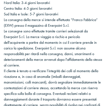
Nord Italia: 3-4 giorni lavorativi
Centro Italia: 4-5 giorni lavorativi
Sud Italia e Isole: 5-7 giorni lavorativi
La consegna della merce si intende effettuata “Franco Fabbrica”
(EXW) presso il magazzino di Enerpoint S.r.l.
Le consegne sono effettuate tramite corrieri selezionati da
Enerpoint S.r.l. La merce viaggia a rischio e pericolo
dell'acquirente a partire dal momento in cui il corriere prende in
carico la spedizione. Enerpoint S.r.l. non assume alcuna
responsabilità per ritardi nella consegna, danni, smarrimenti o
deterioramenti della merce avvenuti dopo l'affidamento della stessa
al corriere.
Il cliente è tenuto a verificare l’integrità dei colli al momento della
ricezione e, in caso di anomalie (imballi danneggiati,
manomissioni, colli mancanti), dovrà segnalare immediatamente le
contestazioni al corriere stesso, accettando la merce con riserva
specifica sulla bolla di consegna. Eventuali reclami relativi a
danneggiamenti durante il trasporto dovranno essere presentati
direttamente al corriere, senza possibilità di rivalsa nei confronti di