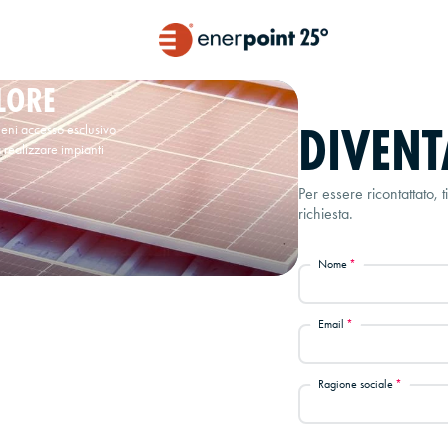
LORE
DIVENT
tieni accesso esclusivo
i a realizzare impianti
Per essere ricontattato, 
richiesta.
Nome
Email
Ragione sociale