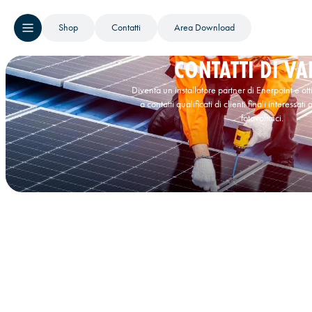
Shop
Contatti
Area Download
CONTATTI DI VA
Diventa un installatore partner di Enerpoint e ot
a contatti qualificati di clienti finali interessat
fotovoltaici.