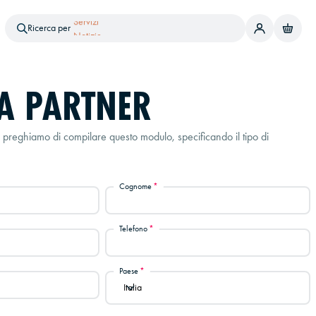
Ricerca per
Brand
Prodotto
Servizi
PREZZI ESCLUSIVI
Notizie
A PARTNER
Diventa un installatore Partner di Enerpoint e accedi a prezzi
vantaggiosi pensati per te!
ti preghiamo di compilare questo modulo, specificando il tipo di
Cognome
Telefono
Paese
Paese
Italia