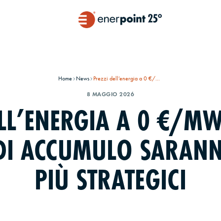
Home
News
Prezzi dell’energia a 0 €/MWh: perché i sistemi di accumulo saranno sempre più strategici
8 MAGGIO 2026
LL’ENERGIA A 0 €/M
I DI ACCUMULO SARAN
PIÙ STRATEGICI