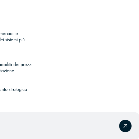
merciali e
ei sistemi più
abilità dei prezzi
ttazione
nto strategico