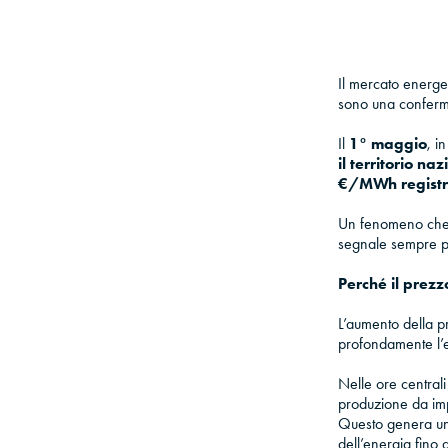
Il mercato energe
sono una conferm
Il
1° maggio
, i
il territorio na
€/MWh registrat
Un fenomeno che,
segnale sempre pi
Perché il prezz
L’aumento della pr
profondamente l’e
Nelle ore centrali 
produzione da impi
Questo genera un 
dell’energia fino a