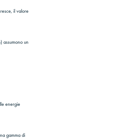
resce, il valore
em) assumono un
lle energie
e una gamma di