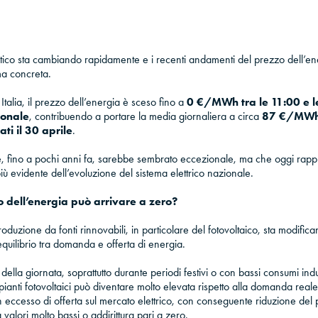
tico sta cambiando rapidamente e i recenti andamenti del prezzo dell’ene
a concreta.
n Italia, il prezzo dell’energia è sceso fino a
0 €/MWh tra le 11:00 e le
zionale
, contribuendo a portare la media giornaliera a circa
87 €/MW
i il 30 aprile
.
 fino a pochi anni fa, sarebbe sembrato eccezionale, ma che oggi rapp
ù evidente dell’evoluzione del sistema elettrico nazionale.
o dell’energia può arrivare a zero?
oduzione da fonti rinnovabili, in particolare del fotovoltaico, sta modific
quilibrio tra domanda e offerta di energia.
della giornata, soprattutto durante periodi festivi o con bassi consumi indus
anti fotovoltaici può diventare molto elevata rispetto alla domanda reale
eccesso di offerta sul mercato elettrico, con conseguente riduzione del
 valori molto bassi o addirittura pari a zero.