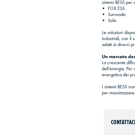
sistemi BESS per d
FOX ESS
Sunwoda
Solis
Le soluzioni dispo
industriali, con i
adatti ai diversi pr
Un mercato des
La crescente diffu
dell’energia. Per 
energetica dei pr
I sistemi BESS no
per massimizzare l
CONTATTACI