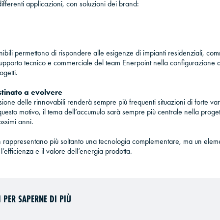
ifferenti applicazioni, con soluzioni dei brand:
nibili permettono di rispondere alle esigenze di impianti residenziali, com
l supporto tecnico e commerciale del team Enerpoint nella configurazione d
ogetti.
tinato a evolvere
sione delle rinnovabili renderà sempre più frequenti situazioni di forte vari
questo motivo, il tema dell’accumulo sarà sempre più centrale nella proge
ossimi anni.
n rappresentano più soltanto una tecnologia complementare, ma un eleme
’efficienza e il valore dell’energia prodotta.
 PER SAPERNE DI PIÙ