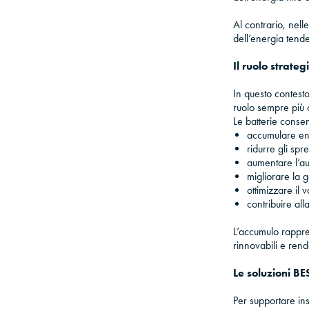
Al contrario, nell
dell’energia ten
Il ruolo strateg
In questo contest
ruolo sempre più 
Le batterie consent
accumulare en
ridurre gli spr
aumentare l’a
migliorare la 
ottimizzare il
contribuire alla
L’accumulo rappre
rinnovabili e rende
Le soluzioni BE
Per supportare ins