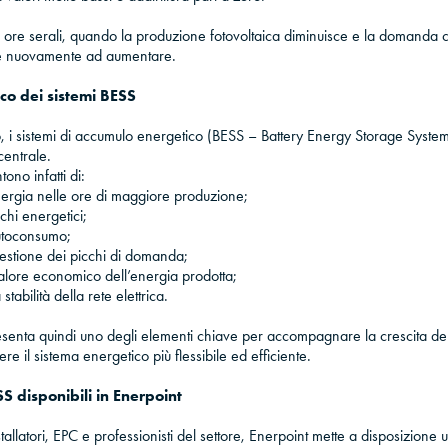
e ore serali, quando la produzione fotovoltaica diminuisce e la domanda c
de nuovamente ad aumentare.
ico dei sistemi BESS
o, i sistemi di accumulo energetico (BESS – Battery Energy Storage Syst
centrale.
ono infatti di:
ergia nelle ore di maggiore produzione;
echi energetici;
utoconsumo;
gestione dei picchi di domanda;
 valore economico dell’energia prodotta;
 stabilità della rete elettrica.
senta quindi uno degli elementi chiave per accompagnare la crescita de
re il sistema energetico più flessibile ed efficiente.
SS disponibili in Enerpoint
tallatori, EPC e professionisti del settore, Enerpoint mette a disposizion