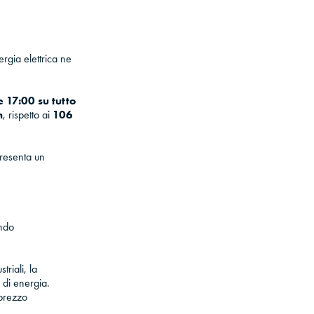
rgia elettrica ne
 17:00 su tutto
h
, rispetto ai
106
resenta un
ando
triali, la
 di energia.
 prezzo