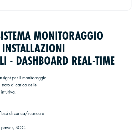
SISTEMA MONITORAGGIO
 INSTALLAZIONI
LI - DASHBOARD REAL-TIME
sight per il monitoraggio
stato di carica delle
ntuitiva.
ussi di carica/scarica e
er power, SOC,