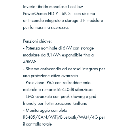
Inverter ibrido monofase EcoFlow
PowerOcean HD-P1-6K-S1 con sistema
antincendio integrato e storage LFP modulare
per la massima sicurezza.
Funzioni chiave:
- Potenza nominale di 6kW con storage
modulare da 5,1kWh espandibile fino a
45kWh
- Sistema antincendio ad aerosol integrato per
una protezione attiva avanzata
- Protezione IP65 con raffreddamento
naturale e rumorosità ≤40dB silenziosa
- EMS avanzato con peak shaving e grid-
friendly per l'ottimizzazione tariffaria
- Monitoraggio completo
RS485/CAN/WiFi/Bluetooth/WAN/4G per
il controllo totale