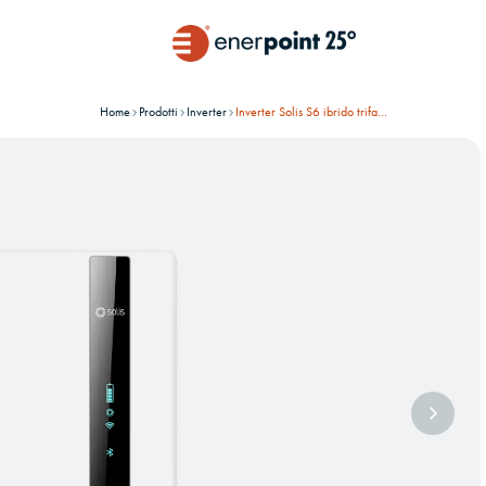
Home
Prodotti
Inverter
Inverter Solis S6 ibrido trifase S6-EH3P10K-H-EU
Immagin