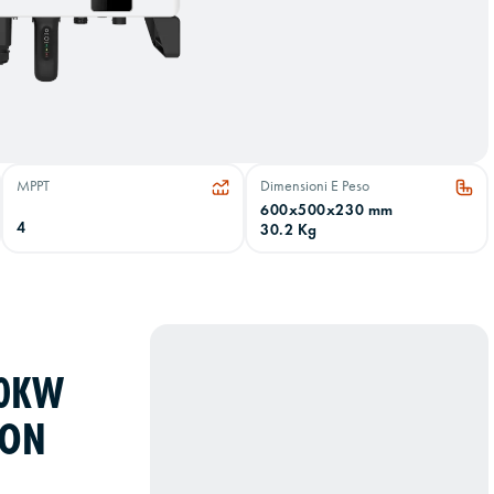
MPPT
Dimensioni E Peso
600x500x230 mm
4
30.2 Kg
10KW
CON