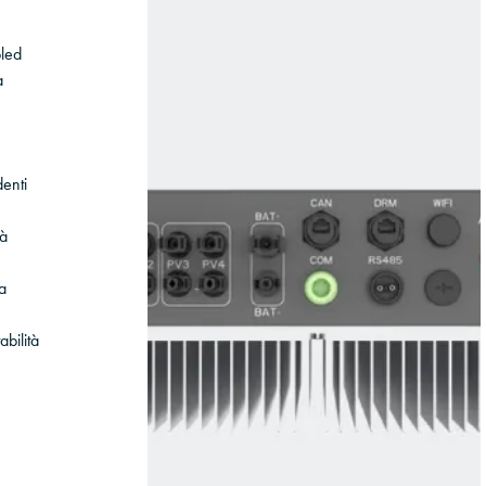
pled
a
enti
tà
a
abilità