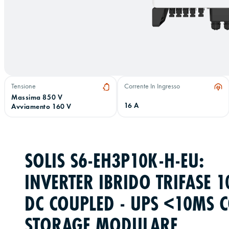
Tensione
Corrente In Ingresso
Massima 850 V
16 A
Avviamento 160 V
SOLIS S6-EH3P10K-H-EU:
INVERTER IBRIDO TRIFASE 
DC COUPLED - UPS <10MS 
STORAGE MODULARE