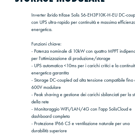
Inverter ibrido trifase Solis S6-EH3P10K-H-EU DC-cou
con UPS ultra-rapido per continuità e massima efficienz
energetica.
Funzioni chiave:
- Potenza nominale di 10kW con quattro MPPT indipend
per l'ottimizzazione di produzione/storage
- UPS automatica <10ms per i carichi critici e la continui
energetica garantita
- Storage DC-coupled ad alta tensione compatibile fino 
600V modulare
- Peak shaving e gestione dei carichi sbilanciati per la st
della rete
- Monitoraggio WiFi/LAN/4G con l'app SolisCloud e
dashboard completa
- Protezione IP66 C5 e ventilazione naturale per una
durabilità superiore